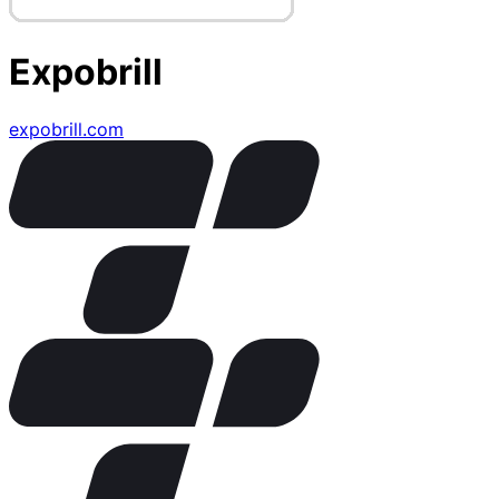
Expobrill
expobrill.com