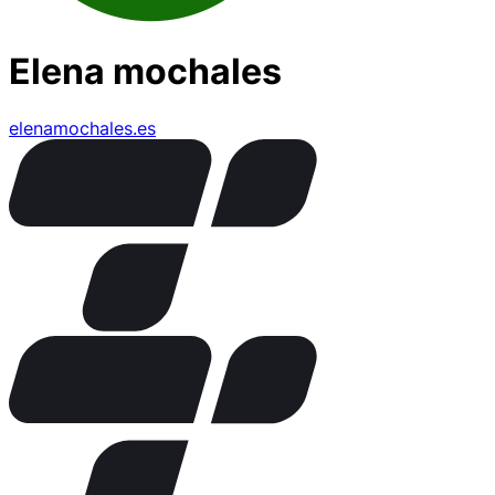
Elena mochales
elenamochales.es