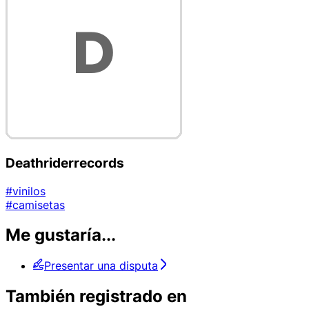
Deathriderrecords
#vinilos
#camisetas
Me gustaría...
Presentar una disputa
También registrado en