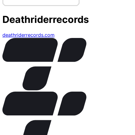
Deathriderrecords
deathriderrecords.com