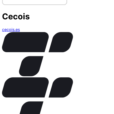
Cecois
cecois.es