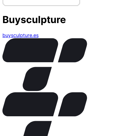
Buysculpture
buysculpture.es