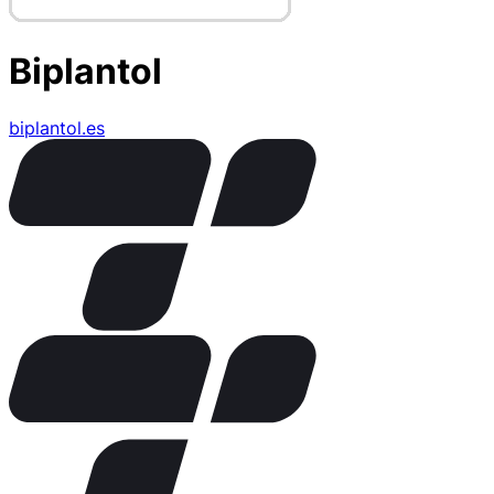
Biplantol
biplantol.es