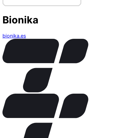
Bionika
bionika.es