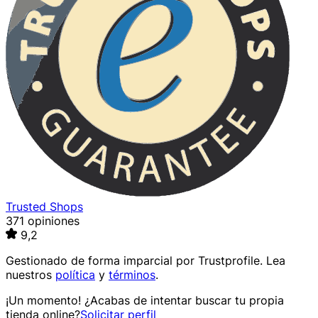
Trusted Shops
371 opiniones
9,2
Gestionado de forma imparcial por
Trustprofile
. Lea
nuestros
política
y
términos
.
¡Un momento! ¿Acabas de intentar buscar tu propia
tienda online?
Solicitar perfil