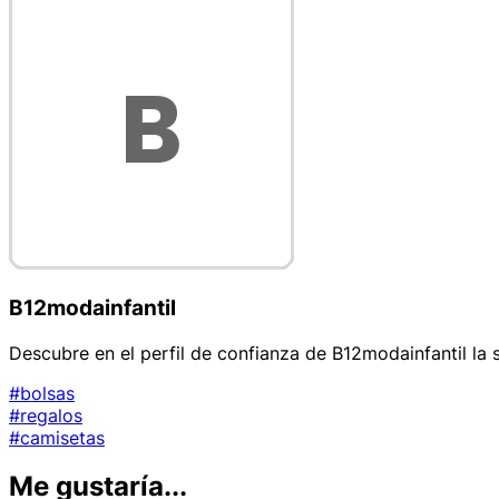
B12modainfantil
Descubre en el perfil de confianza de B12modainfantil la 
#bolsas
#regalos
#camisetas
Me gustaría...