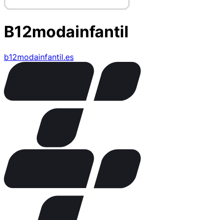
B12modainfantil
b12modainfantil.es