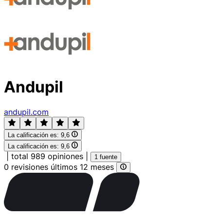
Andupil
andupil.com
La calificación es:
9,6
La calificación es:
9,6
|
total 989 opiniones
|
1 fuente
0 revisiones últimos 12 meses