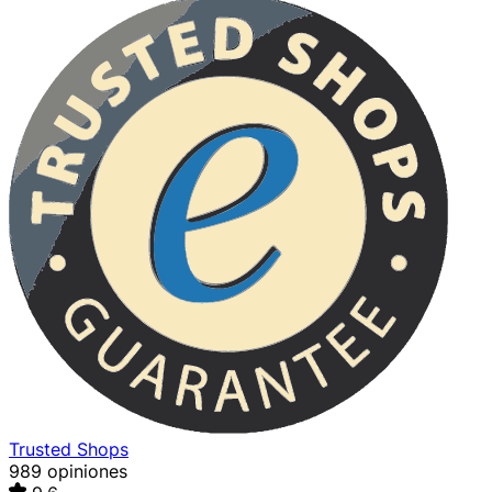
Trusted Shops
989 opiniones