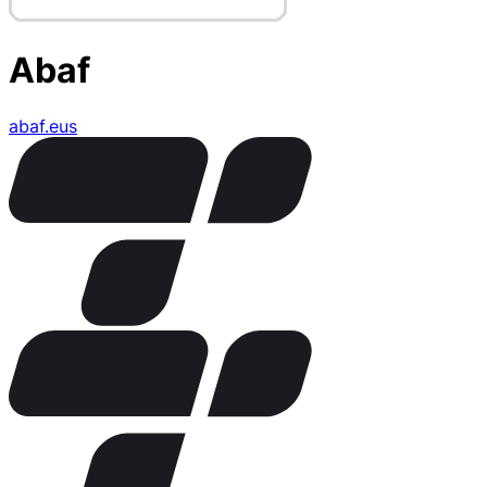
Abaf
abaf.eus