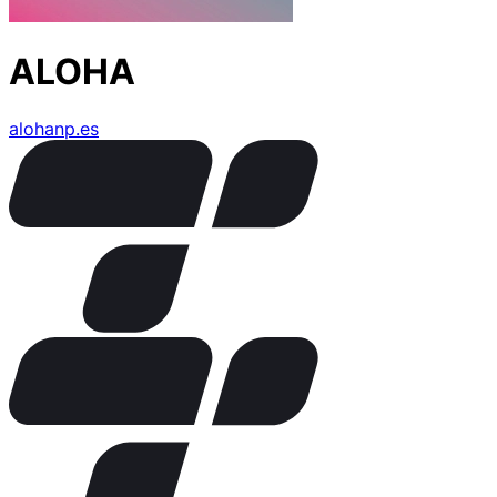
ALOHA
alohanp.es