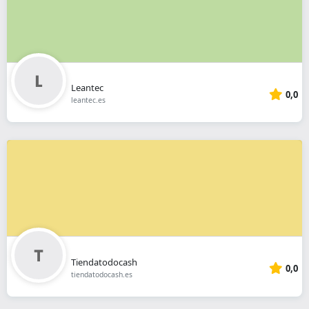
Leantec
0,0
leantec.es
Tiendatodocash
0,0
tiendatodocash.es