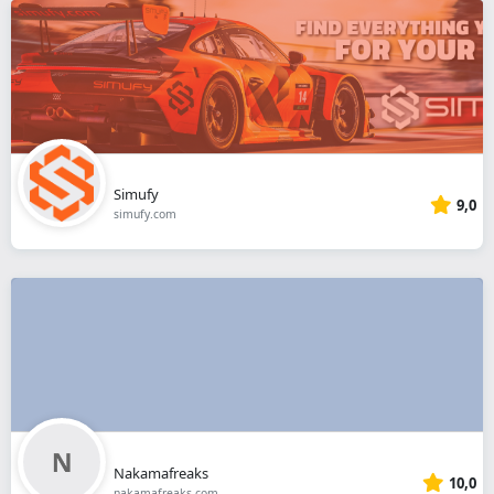
Simufy
9,0
simufy.com
Nakamafreaks
10,0
nakamafreaks.com