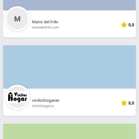
Mano del Friki
0,0
manodelfriki.com
viniloshogar.es
0,0
viniloshogar.es