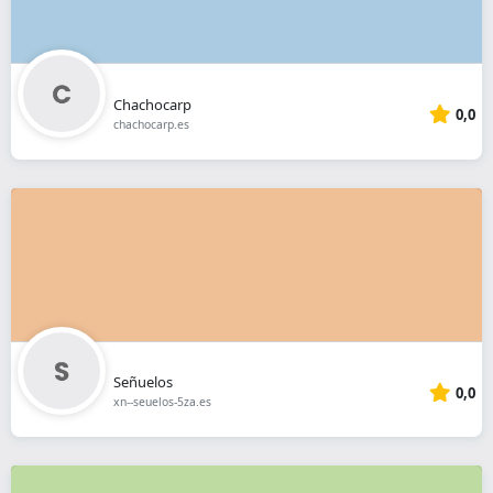
Chachocarp
0,0
chachocarp.es
Señuelos
0,0
xn--seuelos-5za.es