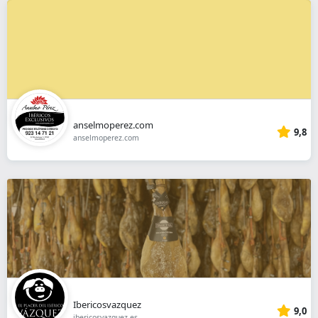
anselmoperez.com
9,8
anselmoperez.com
Ibericosvazquez
9,0
ibericosvazquez.es