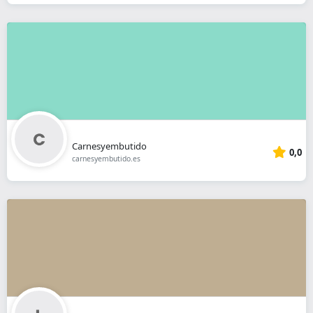
Carnesyembutido
0,0
carnesyembutido.es