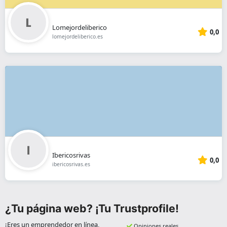
Lomejordeliberico
0,0
lomejordeliberico.es
Ibericosrivas
0,0
ibericosrivas.es
¿Tu página web? ¡Tu Trustprofile!
¡Eres un emprendedor en línea,
Opiniones reales