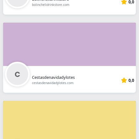
0,0
bolinchelidrinkstore.com
Cestasdenavidadylotes
0,0
cestasdenavidadylotes.com