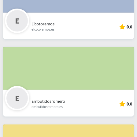
Elcotoramos
0,0
elcotoramos.es
Embutidosromero
0,0
embutidosromero.es