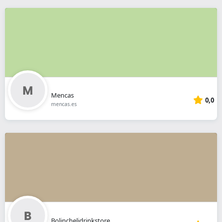
Mencas
0,0
mencas.es
Bolinchelidrinkstore