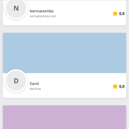
Nerinatextiles
0,0
nerinatextiles.com
Darid
0,0
darid.es