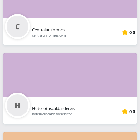
Centraluniformes
0,0
centraluniformes.com
Hotellotuscaldasdereis
0,0
hotellotuscaldasdereis.top