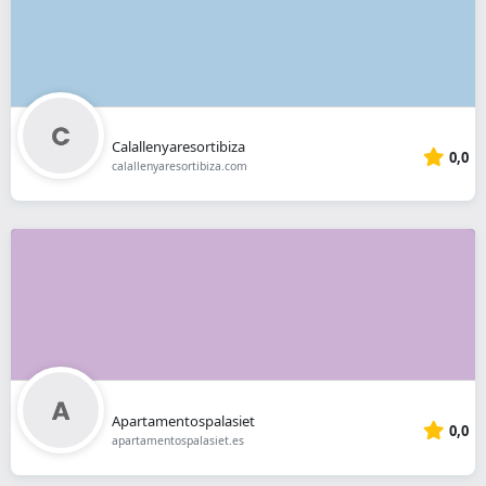
Calallenyaresortibiza
0,0
calallenyaresortibiza.com
Apartamentospalasiet
0,0
apartamentospalasiet.es