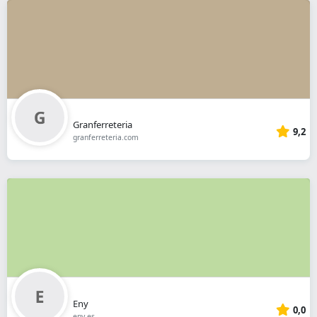
Granferreteria
9,2
granferreteria.com
Eny
0,0
eny.es