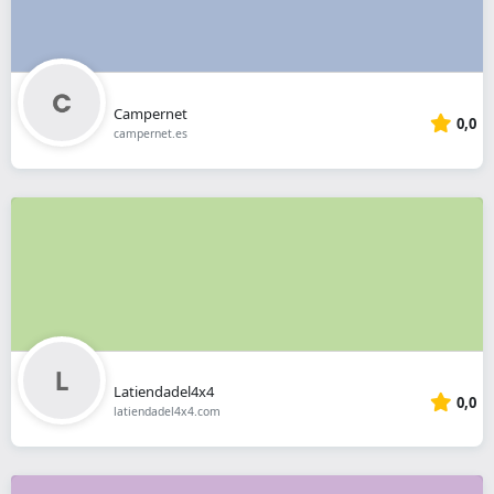
Campernet
0,0
campernet.es
Latiendadel4x4
0,0
latiendadel4x4.com