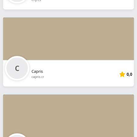
Capris
0,0
capris.cr