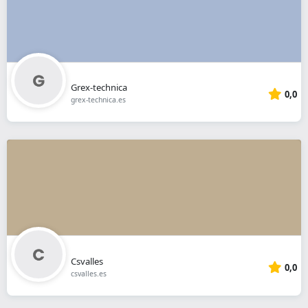
Grex-technica
0,0
grex-technica.es
Csvalles
0,0
csvalles.es