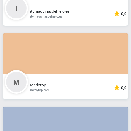
itvmaquinasdehielo.es
0,0
itvmaquinasdehielo.es
Medytop
0,0
medytop.com