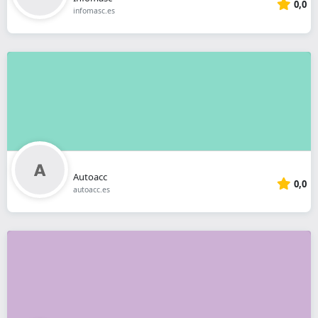
0,0
infomasc.es
Autoacc
0,0
autoacc.es