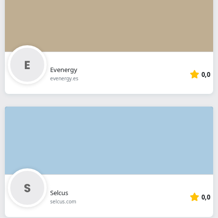
Evenergy
0,0
evenergy.es
Selcus
0,0
selcus.com