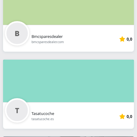
Bmcsparesdealer
0,0
bmcsparesdealer.com
Tasatucoche
0,0
tasatucoche.es