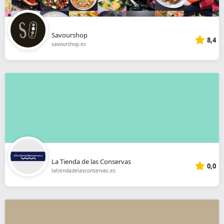
Savourshop
8,4
savourshop.es
La Tienda de las Conservas
0,0
latiendadelasconservas.es