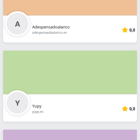
Adespensadoalarico
0,0
adespensadoalarico.es
Yupy
0,0
yupy.es