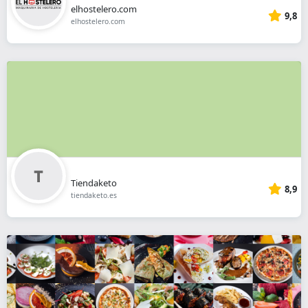
elhostelero.com
9,8
elhostelero.com
Tiendaketo
8,9
tiendaketo.es