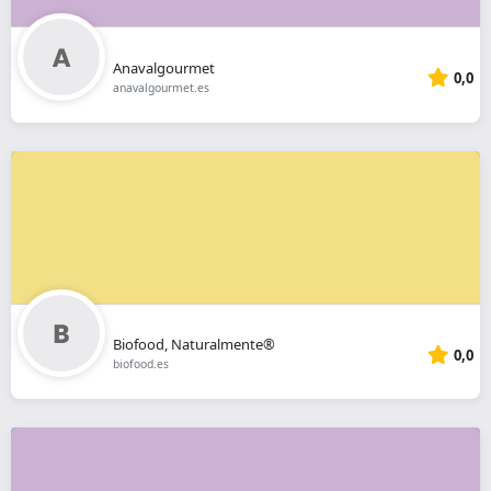
Anavalgourmet
0,0
anavalgourmet.es
Biofood, Naturalmente®
0,0
biofood.es