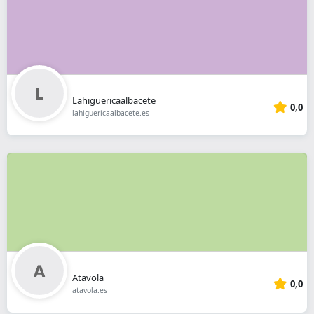
Lahiguericaalbacete
0,0
lahiguericaalbacete.es
Atavola
0,0
atavola.es