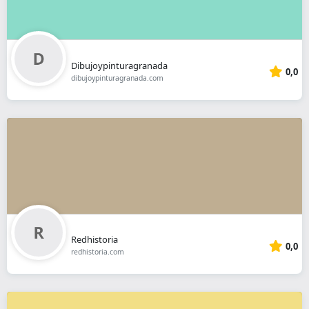
Dibujoypinturagranada
0,0
dibujoypinturagranada.com
Redhistoria
0,0
redhistoria.com