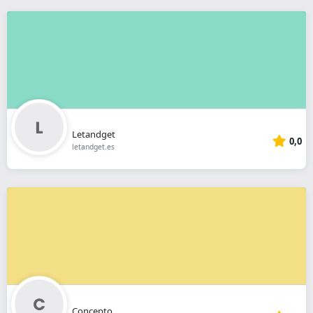
Letandget
0,0
letandget.es
Concepto