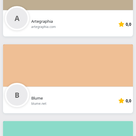
Artegraphia
0,0
artegraphia.com
Blume
0,0
blume.net