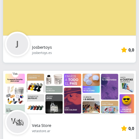
Josbertoys
0,0
josbertoys.es
Veta Store
0,0
vetastore.ar