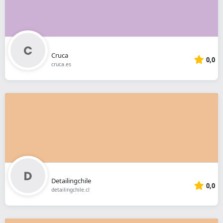
Cruca
0,0
cruca.es
Detailingchile
0,0
detailingchile.cl