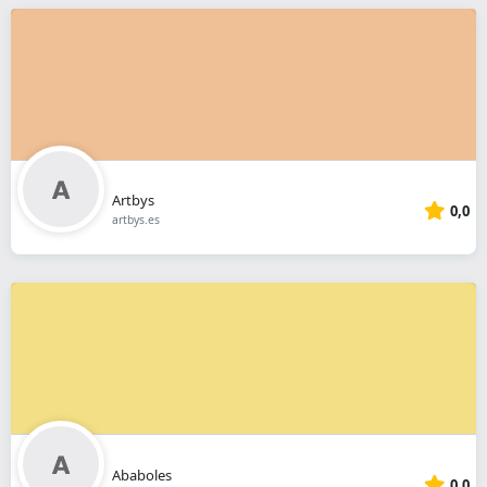
Artbys
0,0
artbys.es
Ababoles
0,0