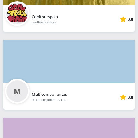
Cooltourspain
0,0
cooltourspain.es
Multicomponentes
0,0
multicomponentes.com