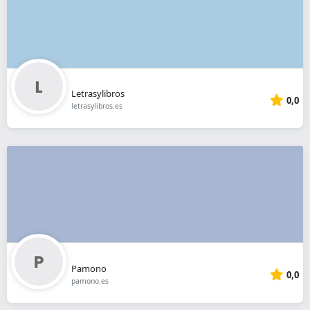
Letrasylibros
0,0
letrasylibros.es
Pamono
0,0
pamono.es