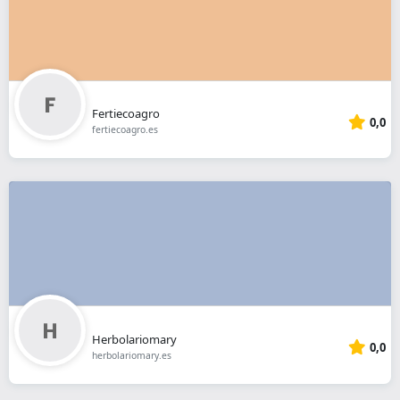
Fertiecoagro
0,0
fertiecoagro.es
Herbolariomary
0,0
herbolariomary.es