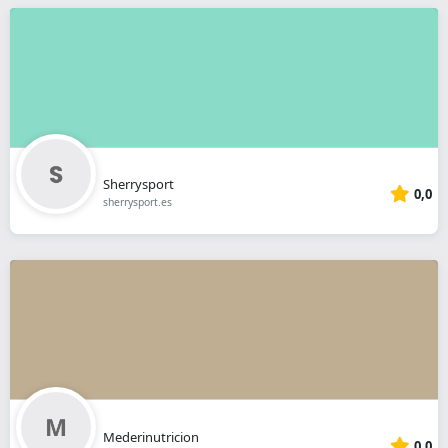
Sherrysport
0,0
sherrysport.es
Mederinutricion
0,0