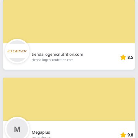
tienda.iogenixnutrition.com
8,5
tienda.iogenixnutrition.com
Megaplus
9,8
megaplus.es