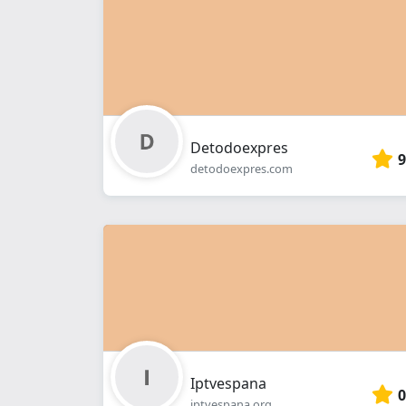
Detodoexpres
9
detodoexpres.com
Iptvespana
0
iptvespana.org