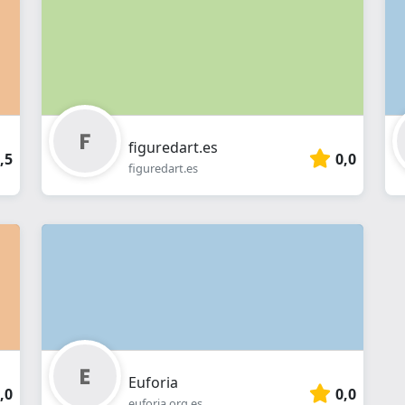
online
figuredart.es
,5
0,0
figuredart.es
Euforia
,0
0,0
euforia.org.es