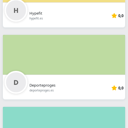
Hypefit
0,0
hypefit.es
Deporteproges
0,0
deporteproges.es