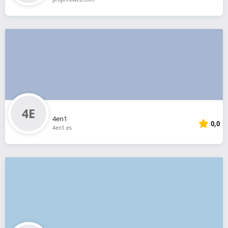
4en1
0,0
4en1.es