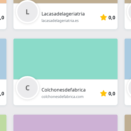
Lacasadelageriatria
,0
0,0
lacasadelageriatria.es
Colchonesdefabrica
,0
0,0
colchonesdefabrica.com