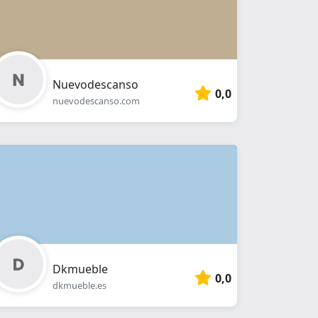
Nuevodescanso
0,0
nuevodescanso.com
Dkmueble
0,0
dkmueble.es