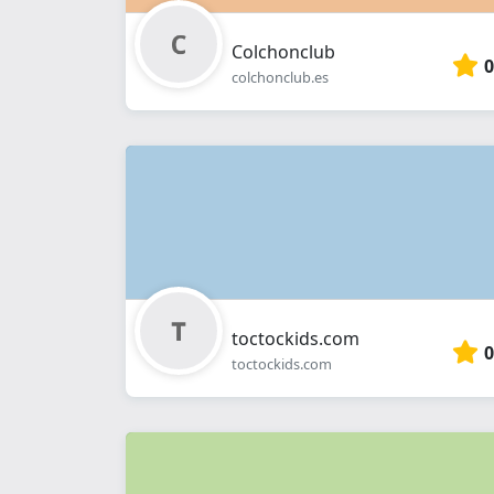
Colchonclub
0
colchonclub.es
toctockids.com
0
toctockids.com