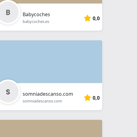
Babycoches
0,0
babycoches.es
somniadescanso.com
0,0
somniadescanso.com