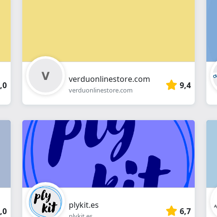
online
verduonlinestore.com
,0
9,4
verduonlinestore.com
plykit.es
,0
6,7
plykit.es