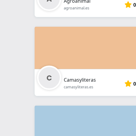
Agroanimal
0
agroanimal.es
Camasyliteras
0
camasyliteras.es