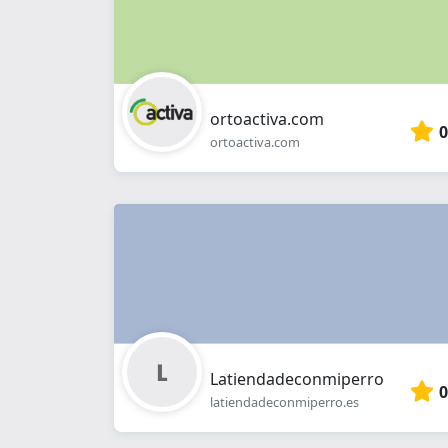
ortoactiva.com
0
ortoactiva.com
Latiendadeconmiperro
0
latiendadeconmiperro.es