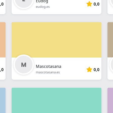
Eudog
,0
0,0
eudog.es
Mascotasana
,0
0,0
mascotasana.es