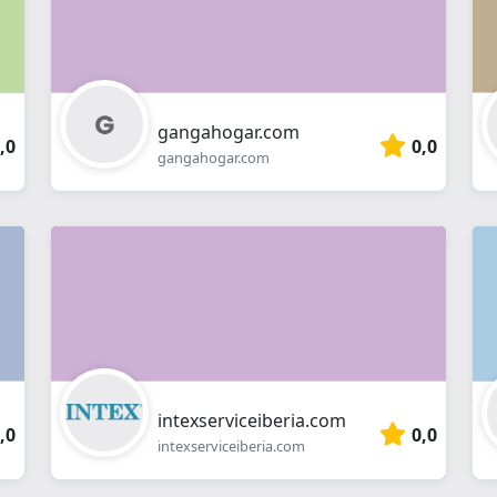
gangahogar.com
,0
0,0
gangahogar.com
intexserviceiberia.com
,0
0,0
intexserviceiberia.com