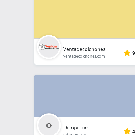
Ventadecolchones
9
ventadecolchones.com
Ortoprime
4
ortoprime.es