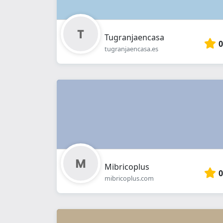
Tugranjaencasa
0
tugranjaencasa.es
Mibricoplus
0
mibricoplus.com