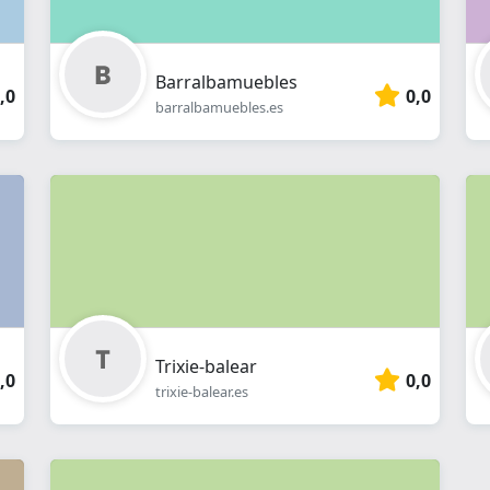
Barralbamuebles
,0
0,0
barralbamuebles.es
Trixie-balear
,0
0,0
trixie-balear.es