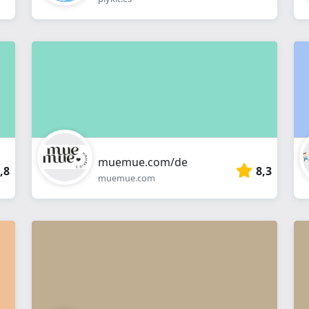
muemue.com/de
,8
8,3
muemue.com